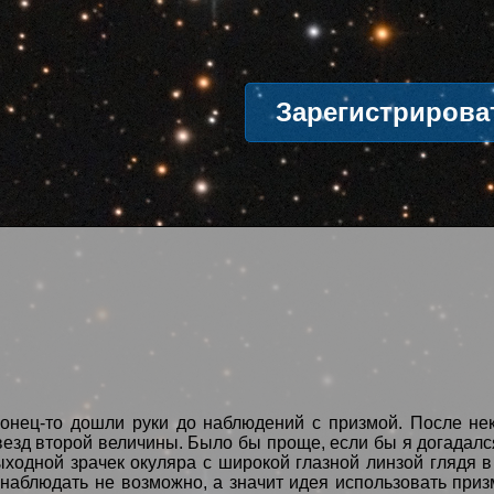
Зарегистрирова
конец-то дошли руки до наблюдений с призмой. После не
везд второй величины. Было бы проще, если бы я догадал
 выходной зрачек окуляра с широкой глазной линзой глядя
наблюдать не возможно, а значит идея использовать при