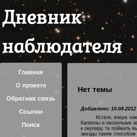
Дневник
наблюдателя
Главная
О проекте
Нет темы
Обратная связь
Добавлено: 10-04-2012
Ссылки
Кстати, вчера на
Капеллы и нескольких з
Поиск
к окуляру, т.к поймать
звезды таким способом 