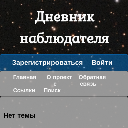
Дневник
наблюдателя
Зарегистрироваться
Войти
Главная
О проект
Обратная
е
связь
Ссылки
Поиск
Нет темы