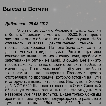
Выезд в Ветчин
Добавлено: 26-08-2017
Этой ночью ездил с Русланом на наблюдения
в Ветчин. Приехали на место мы в 00.30. В это время
застали немного облаков, но они быстро ушли. Небо
отличного качества, действительно темное, и
прозрачность хорошая. На поле было сухо, хотя по
дороге мы часто видели туман. Роса в ощутимом
количестве выпала только к концу ночи, проблем с
запотеванием оптики не было. В общем Ветчин- это
просто находка, а не поле. Если стоит ехать 200км, то
именно туда. Программы особенной у меня не было
т.к. выезжать я не планировал. Поэтому я просто
отстрелялся по программе, которую готовил на Гули
и которую там выполнить не смог. Инструмент -200мм
доб. NGC 6749 Шаровое скопление в Орле. Сложный
объект, уж сколько раз я пытался его увидеть, это
наверное уже пятая попытка. Виден только боковым
зрением в виде тусклого полупрозрачного размытого
туманного пятна. 150х. M 2-55 Планетарная