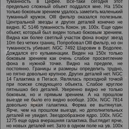
туманность в Цефее. Все-таки сегодня этот
предельно сложный объект поддался мне. На 150х
только боковым зрением удалось заметить маленький
туманный кружок. OIII фильтр оказался полезным.
Центральной звезды и других деталей конечно не
видно. IC 5146 туманность Кокон. ув. 100х. Еще один
объект, который был виден только боковым зрением.
Видна как более светлый участок фона вокруг звезд
10m без четких границ. Попробовал OIII фильтр, но он
туманность убивает. NGC 7492 Шаровик в Водолее.
Дождался его кульминации. Виден на 150х только
боковым зрением как очень слабое просветление
фона в нужной точке. Видно на пределе, не
постоянно. Границы и размеры определить трудно,
но пятно довольно крупное. Других деталей нет. NGC
14 Галактика в Пегасе. Являлась проходной точкой
при поиске следующего объекта. Слабое круглое
пятнышко без деталей. Уверенно видно не только
боковым, но и прямым зрением. А на прошлом
выезде не было его видно вообще. 100х. NGC 7814
довольно яркая галактика. Форма ее вытянутая.
Ярче, чем на прошлом выезде, но дополнительных
деталей не увидел. Звездообразное ядро. 100х. NGC
1275 еще одна вчерашняя галактика. Выглядит ярче,
но новых деталей нет. Зато в одном поле на ув. 100х